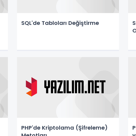
SQL'de Tabloları Değiştirme
S
O
PHP'de Kriptolama (Şifreleme)
P
Metotları
v