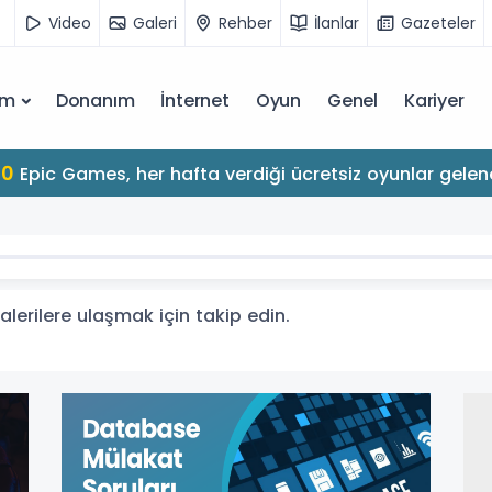
Video
Galeri
Rehber
İlanlar
Gazeteler
ım
Donanım
İnternet
Oyun
Genel
Kariyer
10
Epic Games, her hafta verdiği ücretsiz oyunlar gelen
galerilere ulaşmak için takip edin.