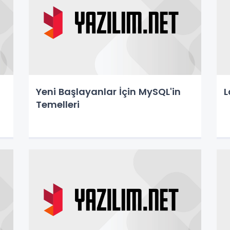
Yeni Başlayanlar İçin MySQL'in
L
Temelleri