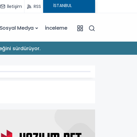
İletişim
RSS
Sosyal Medya
İnceleme
22:03
eğini sürdürüyor.
Apple'