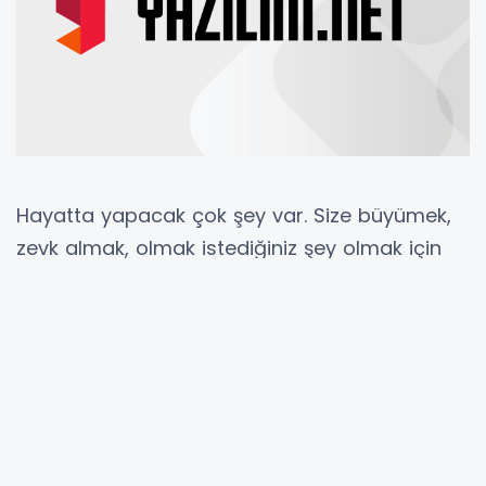
Hayatta yapacak çok şey var. Size büyümek,
zevk almak, olmak istediğiniz şey olmak için
muazzam fırsatlar sunuyor.
Her kariyerin yaklaşık 1000 Pazartesi günü
vardır.
Ne kadar zevk alırsanız alın, bu sadece
bir iş. Geliştiriciler olarak biz programlama işi
yapıyoruz ve herhangi bir iş gibi, bazıları onu
seviyor, bazıları ondan nefret ediyor ve çoğu