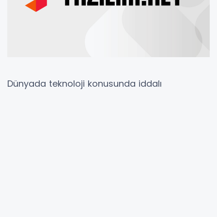
Dünyada teknoloji konusunda iddalı
şirketlerinden olan
Microsoft
, Project Natick
kapsamında 2018 yılında tüm veri merkezini
İskoç denizine, yüzeyden
35 metre derine
taşımıştı. 864 sunucu ve
27,6 petabaytlık
depolama alanını
denizin dibine yerleştirmek
akılcı bir çözüm olmayacak gibi görünsede.
Microsoft, su alt veri merkezi projesinin
başarılı olduğunu bildirdi.