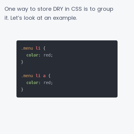
One way to store DRY in CSS is to group
it. Let’s look at an example.
.menu
li
{
color
:
 red
;
}
.menu
li
a
{
color
:
 red
;
}