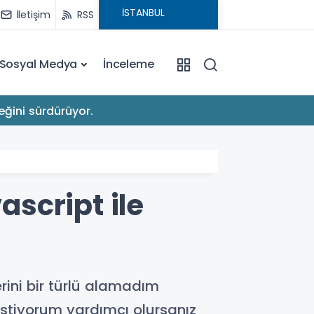
İletişim
RSS
Sosyal Medya
İnceleme
22:03
eğini sürdürüyor.
Apple'
ascript ile
rini bir türlü alamadım
 istiyorum yardımcı olursanız