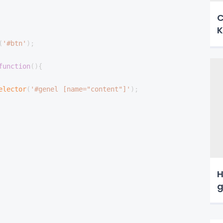
C
K
(
'#btn'
)
;
function
(
)
{
elector
(
'#genel [name="content"]'
)
;
H
g