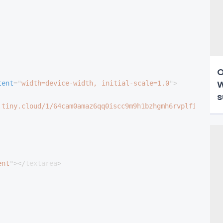
O
W
tent
=
"
width=device-width, initial-scale=1.0
"
>
s
.tiny.cloud/1/64cam0amaz6qq0iscc9m9h1bzhgmh6rvplfilhmgi0
ent
"
>
</
textarea
>