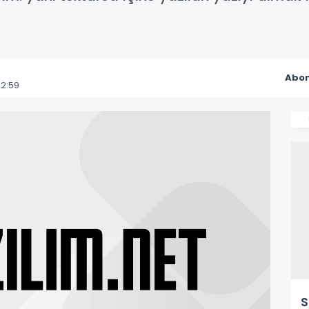
Abon
2:59