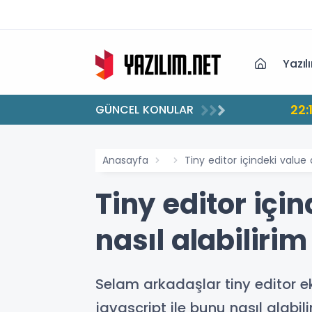
Yazıl
22:
GÜNCEL KONULAR
Anasayfa
Tiny editor içindeki value d
Tiny editor için
nasıl alabilirim
Selam arkadaşlar tiny editor e
javascript ile bunu nasıl alabil