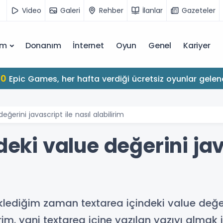
Video
Galeri
Rehber
İlanlar
Gazeteler
ım
Donanım
İnternet
Oyun
Genel
Kariyer
10
Epic Games, her hafta verdiği ücretsiz oyunlar gelen
eğerini javascript ile nasıl alabilirim
deki value değerini jav
klediğim zaman textarea içindeki value değe
irim. yani textarea içine yazılan yazıyı almak