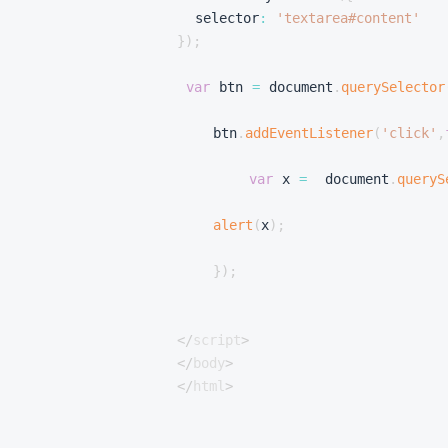
  selector
:
'textarea#content'
}
)
;
var
 btn 
=
 document
.
querySelector
    btn
.
addEventListener
(
'click'
,
var
 x 
=
  document
.
queryS
alert
(
x
)
;
}
)
;
</
script
>
</
body
>
</
html
>