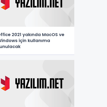
ffice 2021 yakında MacOS ve
indows için kullanıma
unulacak
ashfxp/tinymce/5/tinymce.min.js
"
referrerpolicy
=
"
origin
"