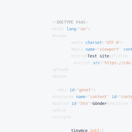
<!
DOCTYPE
html
>
<
html
lang
=
"
en
"
>
<
head
>
<
meta
charset
=
"
UTF-8
"
>
<
meta
name
=
"
viewport
"
con
<
title
>
Test site
</
title
>
<
script
src
=
"
https://cdn
</
head
>
<
body
>
<
div
id
=
"
genel
"
>
<
textarea
name
=
"
content
"
id
=
"
cont
<
button
id
=
"
btn
"
>
Gönder
</
button
>
</
div
>
<
script
>
	tinymce
.
init
(
{