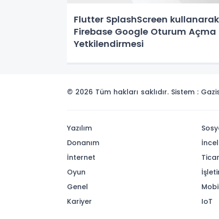
Flutter SplashScreen kullanarak
Firebase Google Oturum Açma
Yetkilendirmesi
© 2026 Tüm hakları saklıdır. Sistem : Gaz
Yazılım
Sosy
Donanım
İnce
İnternet
Tica
Oyun
İşlet
Genel
Mobi
Kariyer
IoT