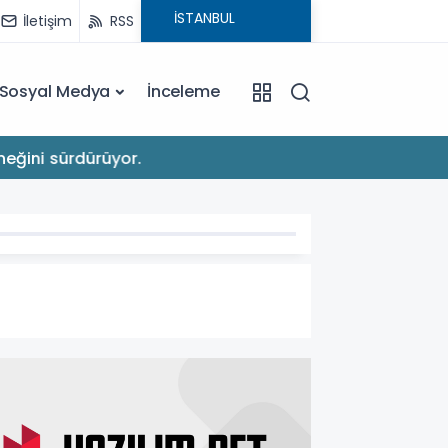
İletişim
RSS
Sosyal Medya
İnceleme
22:03
eğini sürdürüyor.
Apple'