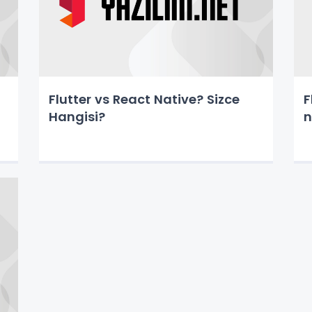
Flutter vs React Native? Sizce
F
Hangisi?
n