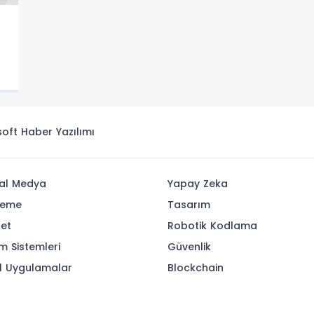
isoft
Haber Yazılımı
al Medya
Yapay Zeka
leme
Tasarım
ret
Robotik Kodlama
im Sistemleri
Güvenlik
l Uygulamalar
Blockchain