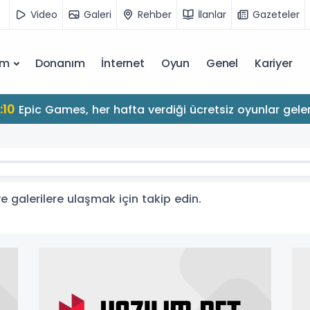
Video
Galeri
Rehber
İlanlar
Gazeteler
ım
Donanım
İnternet
Oyun
Genel
Kariyer
10
Epic Games, her hafta verdiği ücretsiz oyunlar gelen
 ve galerilere ulaşmak için takip edin.