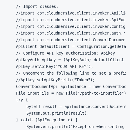
// Import classes:

//import com.cloudmersive.client.invoker.ApiClien
//import com.cloudmersive.client.invoker.ApiExcep
//import com.cloudmersive.client.invoker.Configur
//import com.cloudmersive.client.invoker.auth.*;

//import com.cloudmersive.client.ConvertDocumentA
ApiClient defaultClient = Configuration.getDefaul
// Configure API key authorization: Apikey

ApiKeyAuth Apikey = (ApiKeyAuth) defaultClient.ge
Apikey.setApiKey("YOUR API KEY");

// Uncomment the following line to set a prefix 
//Apikey.setApiKeyPrefix("Token");

ConvertDocumentApi apiInstance = new ConvertDocum
File inputFile = new File("/path/to/inputfile");
try {

    byte[] result = apiInstance.convertDocumentXl
    System.out.println(result);

} catch (ApiException e) {

    System.err.println("Exception when calling Co