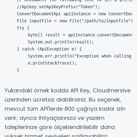
//Apikey.setApiKeyPrefix("Token");

ConvertDocumentApi apiInstance = new ConvertDocum
File inputFile = new File("/path/to/inputfile");
try {

    byte[] result = apiInstance.convertDocumentXl
    System.out.println(result);

} catch (ApiException e) {

    System.err.println("Exception when calling Co
    e.printStackTrace();

}
Yukarıdaki örnek kodda API Key
,
Cloudmersive
üzerinden ücretsiz alabilirsiniz.
Bu seçenek,
mevcut tüm API'lerde 800 çağrıya kadar izin
verir;
ayrıca ihtiyaçlarınıza ve yazılım
taleplerinize göre ölçeklendirilebilir daha
yüksek hizmet seviyeleri sağlayabiliriz.