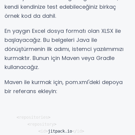
kendi kendinize test edebileceğiniz birkaç
örnek kod da dahil.
En yaygın Excel dosya formatı olan XLSX
ile
başlayacağız
. Bu belgeleri Java ile
dönüştürmenin ilk adımı, istemci yazılımımızı
kurmaktır. Bunun için Maven veya Gradle
kullanacağız.
Maven ile kurmak için, pom.xml'deki depoya
bir referans ekleyin:
<
repositories
>
<
repository
>
<
id
>
jitpack.io
</
id
>