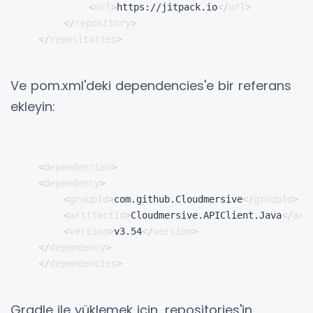
<
url
>
https://jitpack.io
</
url
>
</
repository
>
</
repositories
>
Ve pom.xml'deki dependencies'e bir referans
ekleyin:
<
dependencies
>
<
dependency
>
<
groupId
>
com.github.Cloudmersive
</
groupId
>
<
artifactId
>
Cloudmersive.APIClient.Java
</
art
<
version
>
v3.54
</
version
>
</
dependency
>
</
dependencies
>
Gradle ile yüklemek için
, repositories'in