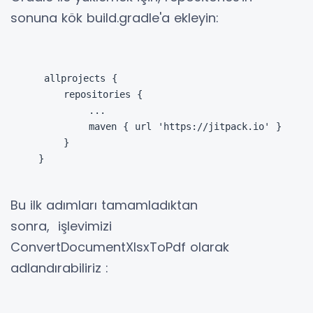
sonuna
kök
build.gradle'a
ekleyin
:
 allprojects {

    repositories {

        ...

        maven { url 'https://jitpack.io' }

    }

}
Bu ilk adımları tamamladıktan
sonra,
işlevimizi
ConvertDocumentXlsxToPdf
olarak
adlandırabiliriz
: