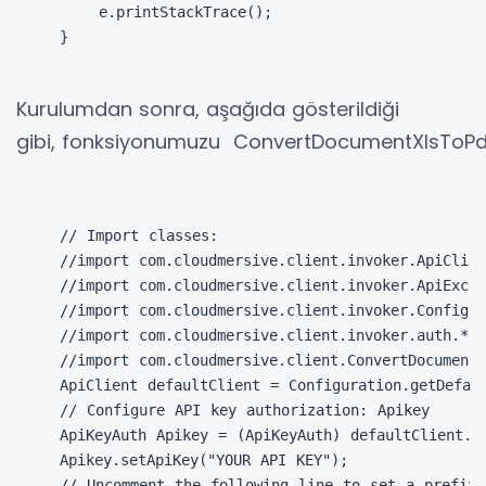
    e.printStackTrace();

}
Kurulumdan sonra,
aşağıda gösterildiği
gibi,
fonksiyonumuzu
C
onvertDocumentXlsToP
// Import classes:

//import com.cloudmersive.client.invoker.ApiClien
//import com.cloudmersive.client.invoker.ApiExcep
//import com.cloudmersive.client.invoker.Configur
//import com.cloudmersive.client.invoker.auth.*;

//import com.cloudmersive.client.ConvertDocumentA
ApiClient defaultClient = Configuration.getDefaul
// Configure API key authorization: Apikey

ApiKeyAuth Apikey = (ApiKeyAuth) defaultClient.ge
Apikey.setApiKey("YOUR API KEY");

// Uncomment the following line to set a prefix 