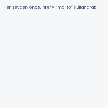
Her şeyden önce, href= “mailto” kullanarak
yeni posta istemcisini açın.
Bundan sonra,
tüm alıcıları virgül (,) ile ayırarak
CC ve
BCC alanlarına eklemeniz gerekir . İşte bir
örnek:
Adım 4: “E-postanın Konusu
Nasıl Eklenir”?
E-posta köprünüzle bir konu kullanmak,
ziyaretçilerinize çok yardımcı olabilir. Özellikle