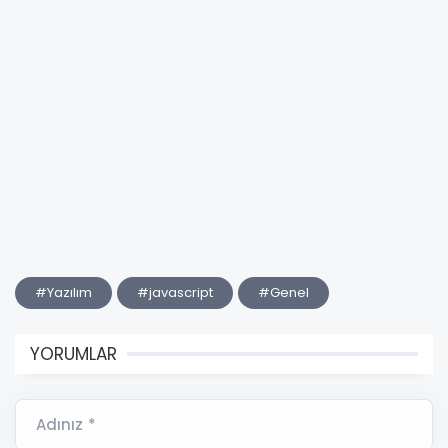
#Yazılım
#javascript
#Genel
YORUMLAR
Adınız *