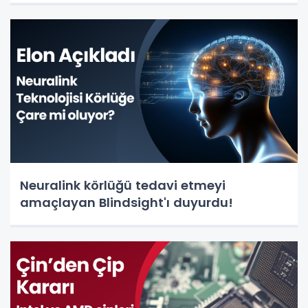
Neuralink körlüğü tedavi etmeyi
amaçlayan Blindsight'ı duyurdu!