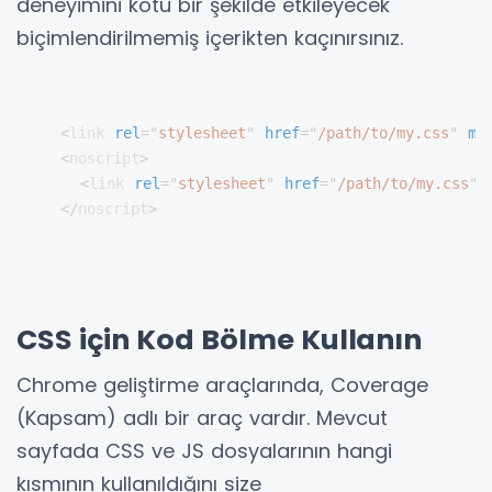
deneyimini kötü bir şekilde etkileyecek
biçimlendirilmemiş içerikten kaçınırsınız.
<
link
rel
=
"
stylesheet
"
href
=
"
/path/to/my.css
"
me
<
noscript
>
<
link
rel
=
"
stylesheet
"
href
=
"
/path/to/my.css
"
</
noscript
>
CSS için Kod Bölme Kullanın
Chrome geliştirme araçlarında, Coverage
(Kapsam) adlı bir araç vardır. Mevcut
sayfada CSS ve JS dosyalarının hangi
kısmının kullanıldığını size