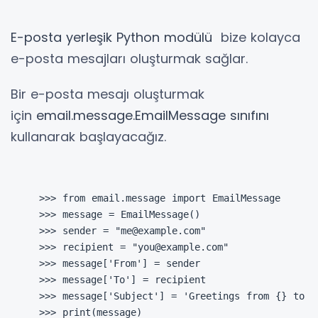
E-posta yerleşik Python modülü
bize kolayca
e-posta mesajları oluşturmak sağlar.
Bir e-posta mesajı oluşturmak
için
email.message.EmailMessage sınıfını
kullanarak başlayacağız.
>>> from email.message import EmailMessage

>>> message = EmailMessage()

>>> sender = "me@example.com"

>>> recipient = "you@example.com"

>>> message['From'] = sender

>>> message['To'] = recipient

>>> message['Subject'] = 'Greetings from {} to {}
>>> print(message)