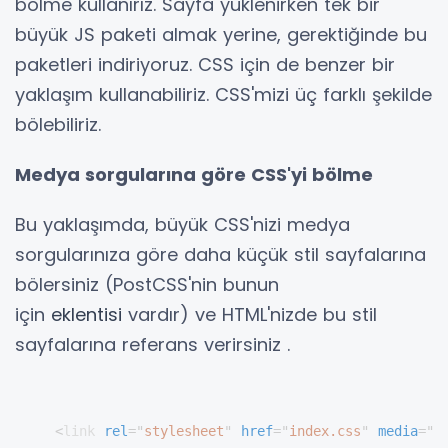
bölme kullanırız. Sayfa yüklenirken tek bir
büyük JS paketi almak yerine, gerektiğinde bu
paketleri indiriyoruz. CSS için de benzer bir
yaklaşım kullanabiliriz. CSS'mizi üç farklı şekilde
bölebiliriz.
Medya sorgularına göre CSS'yi bölme
Bu yaklaşımda, büyük CSS'nizi medya
sorgularınıza göre daha küçük stil sayfalarına
bölersiniz (PostCSS'nin bunun
için
eklentisi
vardır) ve HTML'nizde bu stil
sayfalarına referans verirsiniz .
<
link
rel
=
"
stylesheet
"
href
=
"
index.css
"
media
=
"
a