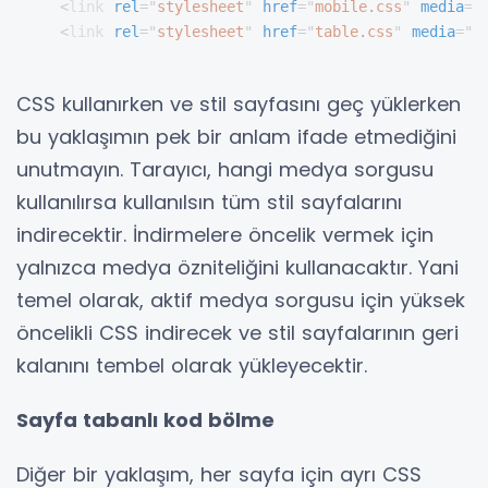
<
link
rel
=
"
stylesheet
"
href
=
"
mobile.css
"
media
=
"
<
link
rel
=
"
stylesheet
"
href
=
"
table.css
"
media
=
"
(
CSS kullanırken ve stil sayfasını geç yüklerken
bu yaklaşımın pek bir anlam ifade etmediğini
unutmayın.
Tarayıcı, hangi medya sorgusu
kullanılırsa kullanılsın tüm stil sayfalarını
indirecektir.
İndirmelere öncelik vermek için
yalnızca medya özniteliğini kullanacaktır.
Yani
temel olarak, aktif medya sorgusu için yüksek
öncelikli CSS indirecek ve stil sayfalarının geri
kalanını tembel olarak yükleyecektir.
Sayfa tabanlı kod bölme
Diğer bir yaklaşım, her sayfa için ayrı CSS