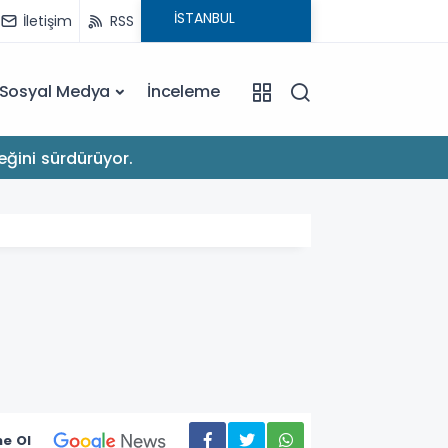
İletişim
RSS
Sosyal Medya
İnceleme
22:03
eğini sürdürüyor.
Apple'
e Ol