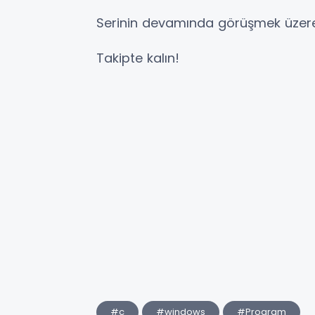
Serinin devamında görüşmek üzer
Takipte kalın!
#c
#windows
#Program