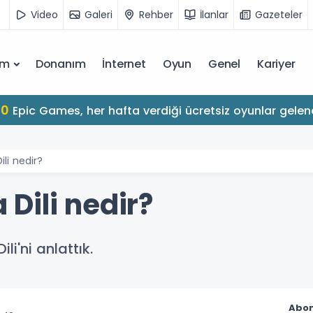
Video
Galeri
Rehber
İlanlar
Gazeteler
ım
Donanım
İnternet
Oyun
Genel
Kariyer
10
Epic Games, her hafta verdiği ücretsiz oyunlar gelen
li nedir?
Dili nedir?
'ni anlattık.
Abon