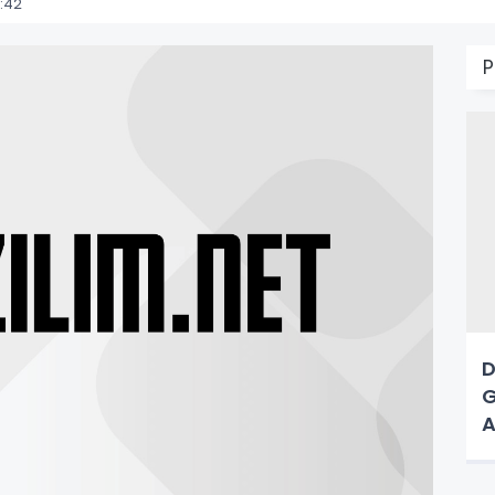
:42
D
G
A