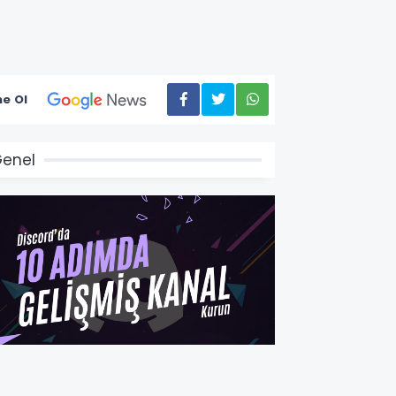
e Ol
enel