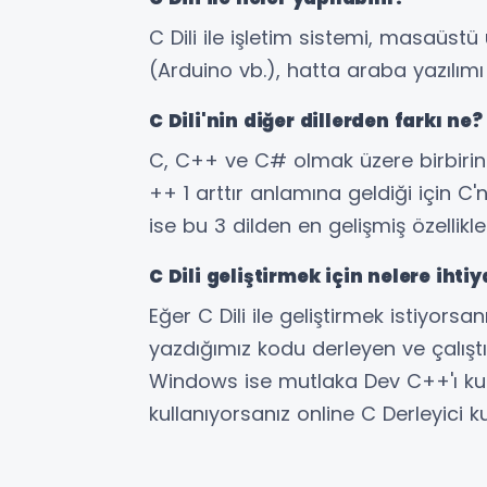
C Dili ile işletim sistemi, masaüs
(Arduino vb.), hatta araba yazılımı g
C Dili'nin diğer dillerden farkı ne?
C, C++ ve C# olmak üzere birbirine
++ 1 arttır anlamına geldiği için C'
ise bu 3 dilden en gelişmiş özellikle
C Dili geliştirmek için nelere ihti
Eğer C Dili ile geliştirmek istiyorsan
yazdığımız kodu derleyen ve çalıştı
Windows ise mutlaka Dev C++'ı kulla
kullanıyorsanız online C Derleyici ku