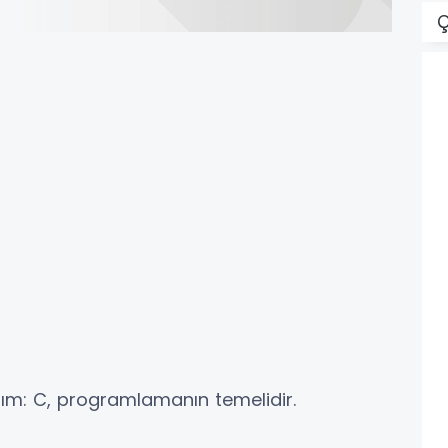
Ç
bım: C, programlamanın temelidir.