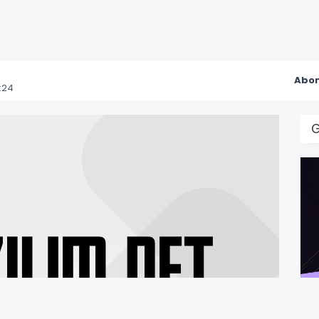
Abon
:24
G