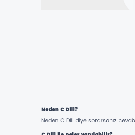
Neden C Dili?
Neden C Dili diye sorarsanız ceva
C Dili ile neler yapılabilir?