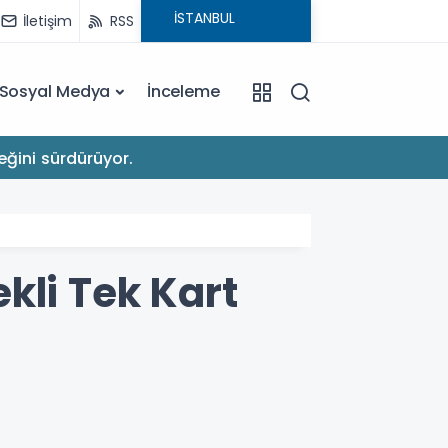
İletişim
RSS
Sosyal Medya
İnceleme
22:03
eğini sürdürüyor.
Apple'
kli Tek Kart