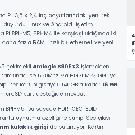
 Pi, 3,6 x 2,4 inç boyutlarındaki yeni tek
’i duyurdu. Linux ve Android işletim
Pi BPI-M5, BPI-M4 ile karşılaştırıldığında iki
A
daha fazla RAM, hızlı bir ethernet ve yeni
i
ç
5 çekirdekli
Amlogic S905X3
işlemciden
k tarafında ise 650Mhz Mali-G31 MP2 GPU’ya
ip tek kart bilgisayar, 64 GB’a kadar
16 GB
microSD kart desteğide mevcut.
lan BPI-M5, bu sayede HDR, CEC, EDID
rüntü oynatma özelliğine sahip. Ses çıkışı
mm kulaklık girişi
de bulunuyor. Kartın