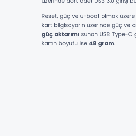
üzerinde dört adet USB 3.0 girişi 
Reset, güç ve u-boot olmak üzere ü
kart bilgisayarın üzerinde güç ve akti
güç aktarımı
sunan USB Type-C gi
kartın boyutu ise
48 gram
.