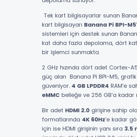
depolama sunuyor.
Tek kart bilgisayarlar sunan Banana
kart bilgisayarı
Banana Pi BPI-M5
sistemleri için destek sunan Banana 
kat daha fazla depolama, dört kat 
bir işlemci sunmakta.
2 GHz hızında dört adet Cortex-A5
güç alan Banana Pi BPI-M5, grafi
güveniyor.
4 GB LPDDR4
RAM’e sah
eMMC
belleğe ve 256 GB’a kadar 
Bir adet
HDMI 2.0
girişine sahip o
formatlarında
4K 60Hz
’e kadar gö
için ise HDMI girişinin yanı sıra
3.5 