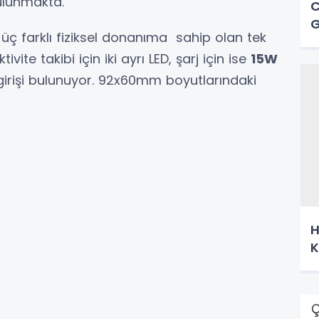
bulunmakta.
C
G
ç farklı fiziksel donanıma sahip olan tek
vite takibi için iki ayrı LED, şarj için ise
15W
rişi bulunuyor. 92x60mm boyutlarındaki
Ha
K
Ç