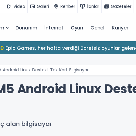
Video
Galeri
Rehber
İlanlar
Gazeteler
ım
Donanım
İnternet
Oyun
Genel
Kariyer
10
Epic Games, her hafta verdiği ücretsiz oyunlar gelen
Android Linux Destekli Tek Kart Bilgisayarı
M5 Android Linux Deste
 alan bilgisayar