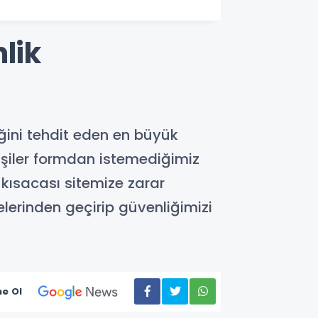
lik
iğini tehdit eden en büyük
kişiler formdan istemediğimiz
r kısacası sitemize zarar
relerinden geçirip güvenliğimizi
e Ol