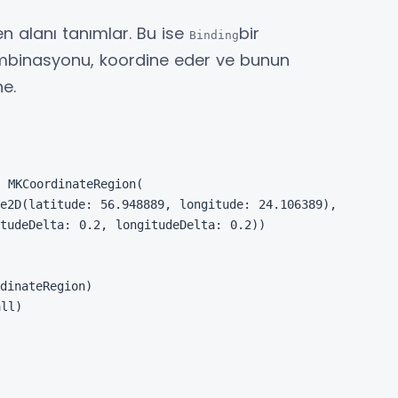
n alanı tanımlar. Bu ise
bir
Binding
ombinasyonu, koordine eder ve bunun
e.
 MKCoordinateRegion(

e2D(latitude: 56.948889, longitude: 24.106389),

tudeDelta: 0.2, longitudeDelta: 0.2))

dinateRegion)

ll)
