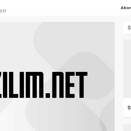
Abon
:17
S
S