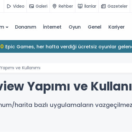
Video
Galeri
Rehber
İlanlar
Gazeteler
ım
Donanım
İnternet
Oyun
Genel
Kariyer
10
Epic Games, her hafta verdiği ücretsiz oyunlar gelen
 Yapımı ve Kullanımı
pview Yapımı ve Kullan
 konum/harita bazlı uygulamaların vazgeçil