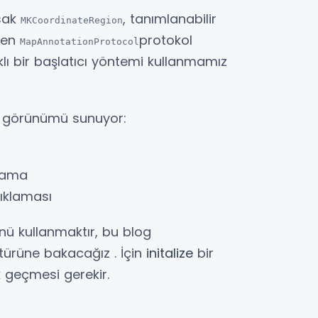
rsak
, tanımlanabilir
MKCoordinateRegion
ren
protokol
MapAnnotationProtocol
klı bir başlatıcı yöntemi kullanmamız
a görünümü sunuyor:
klama
ıklaması
rünü kullanmaktır, bu blog
türüne bakacağız . İçin
initalize
bir
k geçmesi gerekir.