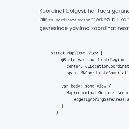
Koordinat bölgesi, haritada görüne
alır
merkezi bir k
MKCoordinateRegion
çevresinde yayılma koordinat nesn
struct MapView: View {

    @State var coordinateRegion =
      center: CLLocationCoordinat
      span: MKCoordinateSpan(lati
    var body: some View {

      Map(coordinateRegion: $coor
        .edgesIgnoringSafeArea(.a
    }

  }