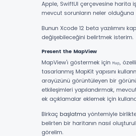
Apple, SwiftUI çerçevesine harita işl
mevcut sorunların neler olduğuna 
Bunun Xcode 12 beta yazılımını kap
değişebileceğini belirtmek isterim.
Present the MapView
MapView'ı göstermek için
, özel
Map
tasarlanmış MapKit yapısını kullan
arayüzünü görüntüleyen bir görünüm
etkileşimleri yapılandırmak, mevc
ek açıklamalar eklemek için kullanab
Birkaç
başlatma
yöntemiyle birlikte
belirten bir haritanın nasıl oluştu
görelim.