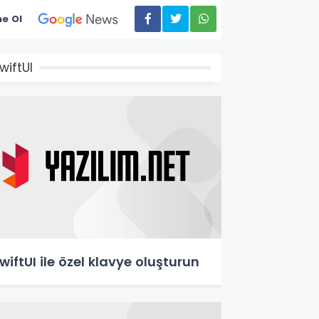
e Ol
wiftUI
wiftUI ile özel klavye oluşturun