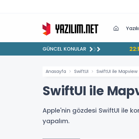
Yazıl
22:
GÜNCEL KONULAR
Anasayfa
SwiftUI
SwiftUI ile Mapview
SwiftUI ile Ma
Apple'nin gözdesi SwiftUI ile
yapalım.