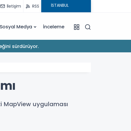
İletişim
RSS
Sosyal Medya
İnceleme
22:03
eğini sürdürüyor.
Apple'
ımı
mezi MapView uygulaması