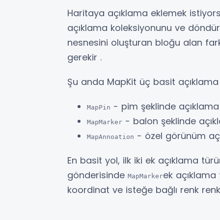
Haritaya açıklama eklemek istiyo
açıklama koleksiyonunu ve döndü
nesnesini oluşturan bloğu alan far
gerekir .
Şu anda MapKit üç basit açıklam
- pim şeklinde açıklama
MapPin
- balon şeklinde açı
MapMarker
- özel görünüm aç
MapAnnoation
En basit yol, ilk iki ek açıklama tü
gönderisinde
ek açıklama 
MapMarker
koordinat ve isteğe bağlı renk ren