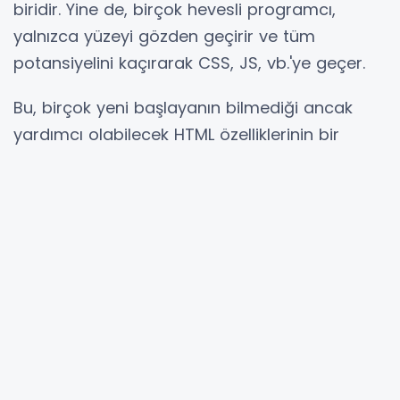
biridir. Yine de, birçok hevesli programcı,
yalnızca yüzeyi gözden geçirir ve tüm
potansiyelini kaçırarak CSS, JS, vb.'ye geçer.
Bu, birçok yeni başlayanın bilmediği ancak
yardımcı olabilecek HTML özelliklerinin bir
listesidir.
1) Çoklu
Özelliği, kullanıcının bir de birden fazla
multiple
değer girmesi için izin verir
. Dosya veya
<input>
e-posta giriş türleri ve
öğe için geçerli
<select>
bir boole niteliğidir .
Bir e-posta girişi için, yalnızca çoklu öznitelik