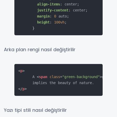
align-items
:
 center
;
justify-content
:
 center
;
margin
:
0
 auto
;
height
:
100vh
;
}
Arka plan rengi nasıl değiştirilir
<
p
>
      A 
<
span
class
=
"
green-background
"
>
green b
</
p
>
Yazı tipi stili nasıl değiştirilir