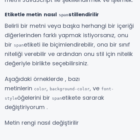
Etiketle metin nasıl
stillendirilir
span
Belirli bir metni veya başka herhangi bir içeriği
diğerlerinden farklı yapmak istiyorsanız, onu
bir
etiketi ile biçimlendirebilir, ona bir sınıf
span
niteliği verebilir ve ardından onu stil için nitelik
değeriyle birlikte seçebilirsiniz.
Aşağıdaki örneklerde , bazı
metinlerin
,
, ve
color
background-color
font-
öğelerini bir
etikete sararak
style
span
değiştiriyorum .
Metin rengi nasıl değiştirilir