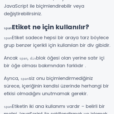
JavaScript ile biçimlendirebilir veya
değiştirebilirsiniz.
Etiket ne için kullanılır?
span
Etiket sadece hepsi bir araya tarz böylece
span
grup benzer içerikli için kullanılan bir div gibidir.
Ancak
,
blok öğesi olan yerine satır içi
span
div
bir öğe olması bakımından farklıdır .
Ayrıca,
siz onu biçimlendirmediğiniz
span
sürece, içeriğinin kendisi üzerinde herhangi bir
etkisi olmadığını unutmamak gerekir.
Etiketin iki ana kullanımı vardır – belirli bir
span
metni JavaScript ile şekillendirmek ve işlemek.