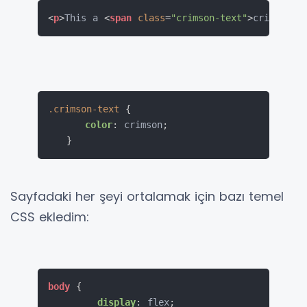
<
p
>
This a 
<
span
class
=
"
crimson-text
"
>
crimson t
.crimson-text
{
color
:
 crimson
;
}
Sayfadaki her şeyi ortalamak için bazı temel
CSS ekledim:
body
{
display
:
 flex
;