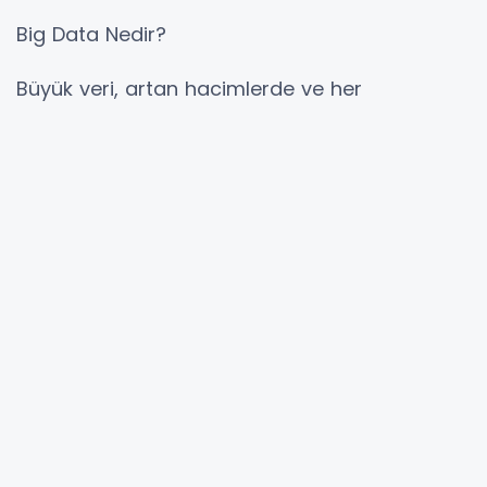
Big Data Nedir?
Büyük veri, artan hacimlerde ve her
zamankinden daha yüksek hıza ulaşan daha
fazla çeşitlilik içeren verilerdir.
Üç Vs
olarak
bilinir.
Basitçe söylemek gerekirse,
büyük veri
(
big
data
), özellikle yeni veri kaynaklarından daha
büyük, daha karmaşık veri kümeleridir. Bu veri
setleri o kadar hacimlidir ki, geleneksel veri
işleme yazılımı bunları yönetemez. Ancak bu
büyük hacimli veriler, daha önce
başaramayacağınız iş problemlerini çözmek
için kullanılabilir.