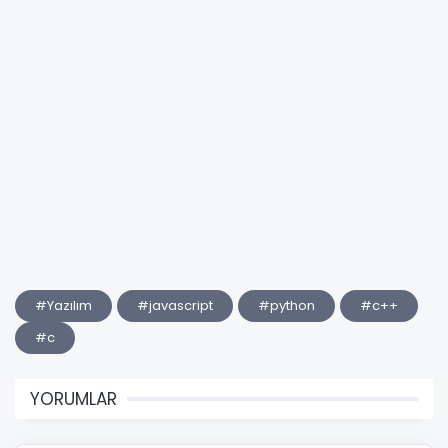
#Yazılım
#javascript
#python
#c++
#c
YORUMLAR