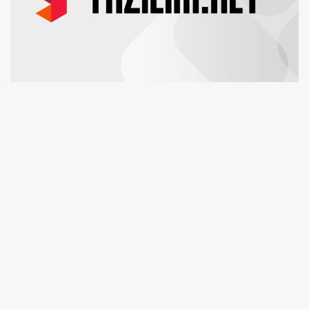
Lozan Federal Teknoloji Enstitüsü(
EPFL
)
ve
Xsensio
'nun ortak çalışma ekibi, stres
hormonu
olan
kortizol
konsantrasyonunu
insan
terinden
ölçebilen
giyilebilir
bir algılama çipi
geliştirdi. Çip, sürekli izleme sağlıyor bu
sayede doktorların tükenmişlik ve obezite gibi
stresle ilişkili durumları anlamasına ve tedavi
etmesine yardımcı olacak.