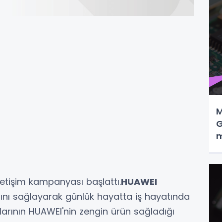
M
G
m
tişim kampanyası başlattı.
HUAWEI
asını sağlayarak günlük hayatta iş hayatında
çlarının HUAWEI'nin zengin ürün sağladığı