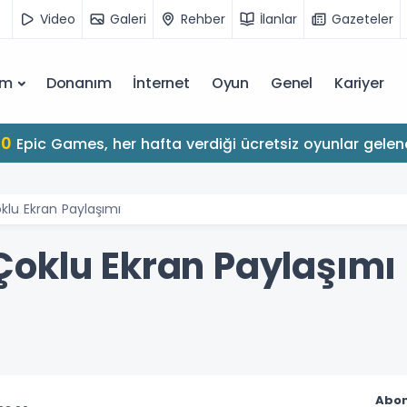
Video
Galeri
Rehber
İlanlar
Gazeteler
ım
Donanım
İnternet
Oyun
Genel
Kariyer
10
Epic Games, her hafta verdiği ücretsiz oyunlar gelen
lu Ekran Paylaşımı
oklu Ekran Paylaşımı
Abon