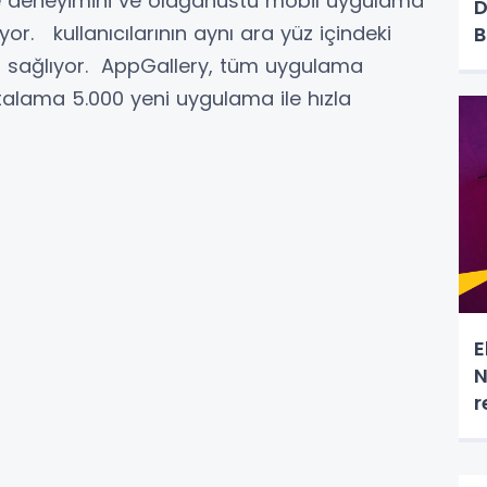
ite deneyimini ve olağanüstü mobil uygulama
D
r. kullanıcılarının aynı ara yüz içindeki
B
ini sağlıyor. AppGallery, tüm uygulama
rtalama 5.000 yeni uygulama ile hızla
E
N
r
e