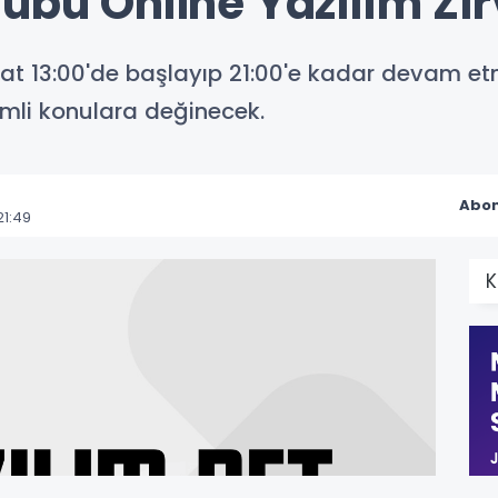
übü Online Yazılım Zir
t 13:00'de başlayıp 21:00'e kadar devam etm
mli konulara değinecek.
Abon
1:49
K