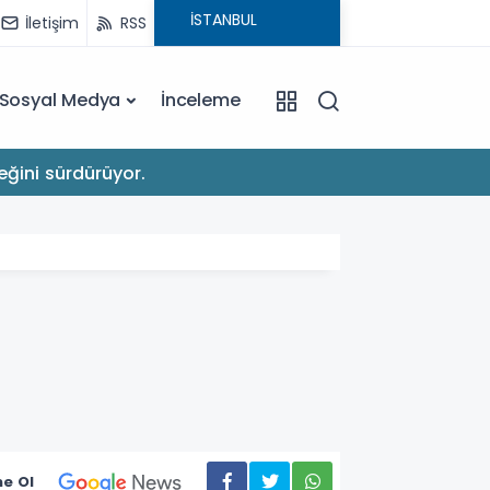
İletişim
RSS
Sosyal Medya
İnceleme
22:03
eğini sürdürüyor.
Apple'
e Ol