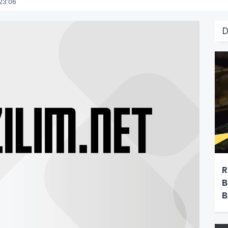
23:06
R
B
B
h