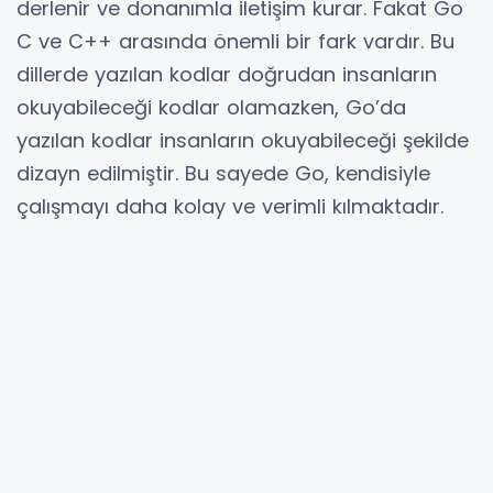
derlenir ve donanımla iletişim kurar. Fakat Go
C ve C++ arasında önemli bir fark vardır. Bu
dillerde yazılan kodlar doğrudan insanların
okuyabileceği kodlar olamazken, Go’da
yazılan kodlar insanların okuyabileceği şekilde
dizayn edilmiştir. Bu sayede Go, kendisiyle
çalışmayı daha kolay ve verimli kılmaktadır.
Go Dili ile Neler Yapılabilir?
Go dilinin birincil amacı sistem
programlamalarının yapılmasıdır. Aktif
biçimde sunucu tarafında kullanılması için
geliştirilen Go’yu, sunucu ve alt sistemler
geliştirmek için harika bir dil olarak görebiliriz.
Bunun yanı sıra Go ile web namına hızlı