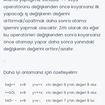
operatörünü değişkenden önce koyarsanız ilk
yapacağı iş değişkenin değerini
arttırmak/azaltmak daha sonra atama
işlemini yapmak olacaktır. Zıttı olarak da eğer
bu operatörleri değişkenden sonra koyarsanız
önce atamayı yapar daha sonra yanındaki
değişkenin değerini arttırır/azaltır.
Daha iyi anlamanız için özetleyelim:
Sağ++
x=8
y=x++;
x’in değeri 9 y’nin değeri 8 olur.
++SOL
x=8
y=++x;
x’in değeri 9 y’nin değeri 9 olur.
SAĞ– –
x=8
y=x–;
x’in değeri 7 y’nin değeri 8 lur.