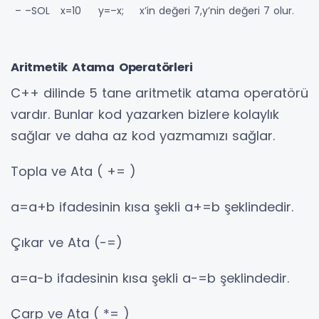
– –SOL
x=10
y=–x;
x’in değeri 7,y’nin değeri 7 olur.
Aritmetik Atama Operatörleri
C++ dilinde 5 tane aritmetik atama operatörü
vardır. Bunlar kod yazarken bizlere kolaylık
sağlar ve daha az kod yazmamızı sağlar.
Topla ve Ata ( += )
a=a+b ifadesinin kısa şekli a+=b şeklindedir.
Çıkar ve Ata (-=)
a=a-b ifadesinin kısa şekli a-=b şeklindedir.
Çarp ve Ata ( *= )