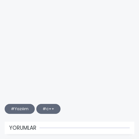
#Yazılım
#c++
YORUMLAR